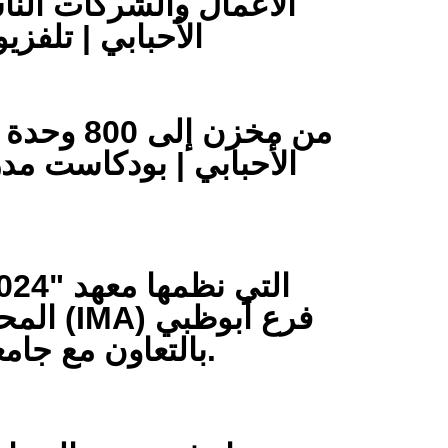
الأعمال والشركات النا
الأحبابي | تلفزي
من مخزن إلى 800 وحدة سكنية | مع عامر
الأحبابي | بودكاست مد
"Connect 2024" التي نظمها معهد
المحاسبين الإداريين (IMA) فرع أبوظبي
بالتعاون مع جامعة العين.