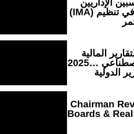
ين الإداريين
(IMA) نظيم
ارير المالية
2025… عي
Chairman Rev
Boards & Real